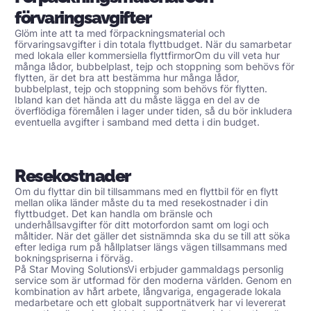
förvaringsavgifter
Glöm inte att ta med förpackningsmaterial och
förvaringsavgifter i din totala flyttbudget. När du samarbetar
med lokala eller
kommersiella flyttfirmor
Om du vill veta hur
många lådor, bubbelplast, tejp och stoppning som behövs för
flytten, är det bra att bestämma hur många lådor,
bubbelplast, tejp och stoppning som behövs för flytten.
Ibland kan det hända att du måste lägga en del av de
överflödiga föremålen i lager under tiden, så du bör inkludera
eventuella avgifter i samband med detta i din budget.
Resekostnader
Om du flyttar din bil tillsammans med en flyttbil för en flytt
mellan olika länder måste du ta med resekostnader i din
flyttbudget. Det kan handla om bränsle och
underhållsavgifter för ditt motorfordon samt om logi och
måltider. När det gäller det sistnämnda ska du se till att söka
efter lediga rum på hållplatser längs vägen tillsammans med
bokningspriserna i förväg.
På
Star Moving Solutions
Vi erbjuder gammaldags personlig
service som är utformad för den moderna världen. Genom en
kombination av hårt arbete, långvariga, engagerade lokala
medarbetare och ett globalt supportnätverk har vi levererat