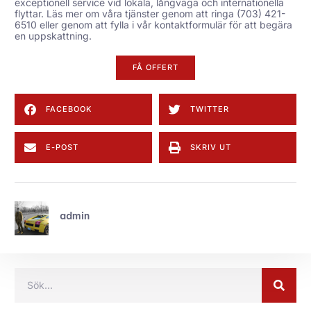
exceptionell service vid lokala, långväga och internationella
flyttar. Läs mer om våra tjänster genom att ringa (703) 421-
6510 eller genom att fylla i vår
kontaktformulär
för att begära
en uppskattning.
FÅ OFFERT
FACEBOOK
TWITTER
E-POST
SKRIV UT
admin