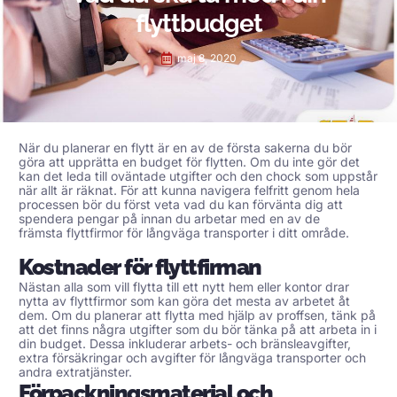
flyttbudget
maj 8, 2020
När du planerar en flytt är en av de första sakerna du bör
göra att upprätta en budget för flytten. Om du inte gör det
kan det leda till oväntade utgifter och den chock som uppstår
när allt är räknat. För att kunna navigera felfritt genom hela
processen bör du först veta vad du kan förvänta dig att
spendera pengar på innan du arbetar med en av de
främsta
flyttfirmor för långväga transporter
i ditt område.
Kostnader för flyttfirman
Nästan alla som vill flytta till ett nytt hem eller kontor drar
nytta av flyttfirmor som kan göra det mesta av arbetet åt
dem. Om du planerar att flytta med hjälp av proffsen, tänk på
att det finns några utgifter som du bör tänka på att arbeta in i
din budget. Dessa inkluderar arbets- och bränsleavgifter,
extra försäkringar och avgifter för långväga transporter och
andra extratjänster.
Förpackningsmaterial och