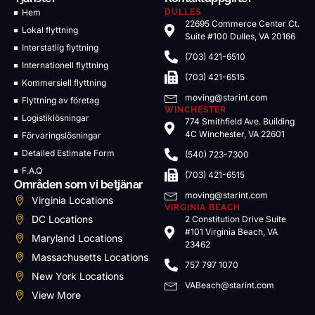
Hem
DULLES
22695 Commerce Center Ct.
Lokal flyttning
Suite #100 Dulles, VA 20166
Interstatlig flyttning
(703) 421-6510
Internationell flyttning
(703) 421-6515
Kommersiell flyttning
moving@starint.com
Flyttning av företag
WINCHESTER
Logistiklösningar
774 Smithfield Ave. Building
4C Winchester, VA 22601
Förvaringslösningar
Detailed Estimate Form
(540) 723-7300
F.A.Q
(703) 421-6515
Områden som vi betjänar
moving@starint.com
Virginia Locations
VIRGINIA BEACH
DC Locations
2 Constitution Drive Suite
#101 Virginia Beach, VA
Maryland Locations
23462
Massachusetts Locations
757 797 1070
New York Locations
VABeach@starint.com
View More