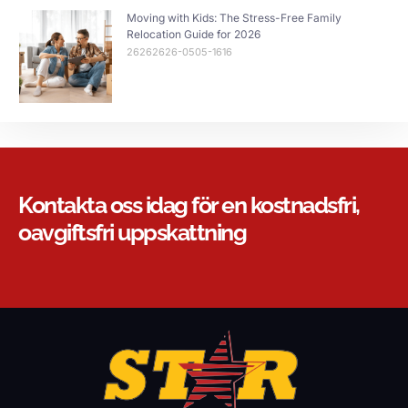
Moving with Kids: The Stress-Free Family
Relocation Guide for 2026
26262626-0505-1616
Kontakta oss idag för en kostnadsfri,
oavgiftsfri uppskattning