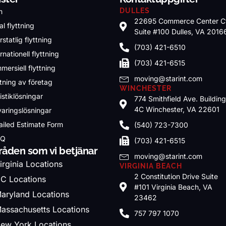
DULLES
m
22695 Commerce Center C
l flyttning
Suite #100 Dulles, VA 2016
rstatlig flyttning
(703) 421-6510
rnationell flyttning
(703) 421-6515
mersiell flyttning
moving@starint.com
ttning av företag
WINCHESTER
istiklösningar
774 Smithfield Ave. Buildin
4C Winchester, VA 22601
varingslösningar
ailed Estimate Form
(540) 723-7300
.Q
(703) 421-6515
åden som vi betjänar
moving@starint.com
irginia Locations
VIRGINIA BEACH
2 Constitution Drive Suite
C Locations
#101 Virginia Beach, VA
aryland Locations
23462
assachusetts Locations
757 797 1070
ew York Locations