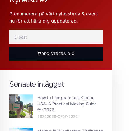
Prenumerera på vårt nyhetsbrev & event
nu för att hålla dig uppdaterad.
REGISTRERA DIG
Senaste inlägget
How to Immigrate to UK from
USA: A Practical Moving Guide
for 2026
26262626-0707-2222
Movers in Winchester: 8 Things to