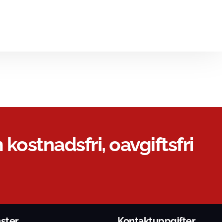
 kostnadsfri, oavgiftsfri
nster
Kontaktuppgifter