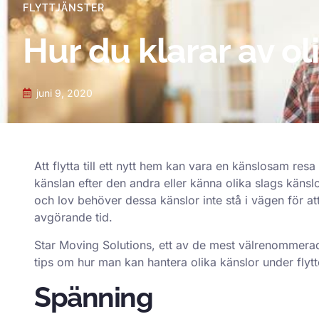
FLYTTJÄNSTER
Hur du klarar av ol
juni 9, 2020
Att flytta till ett nytt hem kan vara en känslosam re
känslan efter den andra eller känna olika slags käns
och lov behöver dessa känslor inte stå i vägen för a
avgörande tid.
Star Moving Solutions, ett av de mest välrenommera
tips om hur man kan hantera olika känslor under flytt
Spänning