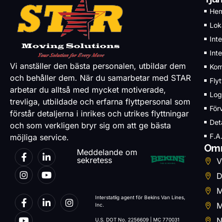
He
Loka
Inte
Inte
Vi anställer den bästa personalen, utbildar dem
Kom
och behåller dem. När du samarbetar med STAR
Fly
arbetar du alltså med mycket motiverade,
Log
trevliga, utbildade och erfarna flyttpersonal som
För
förstår detaljerna i inrikes och utrikes flyttningar
Det
och som verkligen bryr sig om att ge bästa
F.A
möjliga service.
Omr
Meddelande om
sekretess
V
D
M
Interstatlig agent för Bekins Van Lines,
M
Inc.
N
U.S. DOT No. 2256609 | MC 770031