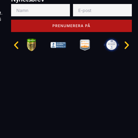
t.
6
PRENUMERERA PÅ
g