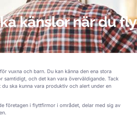
ika känslor när du fly
sa för vuxna och barn. Du kan känna den ena stora
lor samtidigt, och det kan vara överväldigande. Tack
tt du ska kunna vara produktiv och alert under en
de företagen i
flyttfirmor
i området, delar med sig av
en.