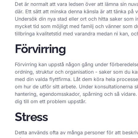
Det är normalt att vara ledsen över att lämna sin nu
där. Ett sätt att minska denna känsla är att tänka på
Undersök din nya stad eller ort och hitta saker som in
mycket tid som möjligt med familj och vänner som du
tillbringa kvalitetstid med varandra medan ni kan, och 
Förvirring
Förvirring kan uppstå någon gång under förberedelse
ordning, struktur och organisation - saker som du k
med din valda flyttfirma. Låt dem köra hela process
om hur de utför sitt arbete. Under konsultationerna sk
hantering, egendomsskador, spårning och så vidare. 
dig till om ett problem uppstår.
Stress
Detta används ofta av många personer för att beskriva