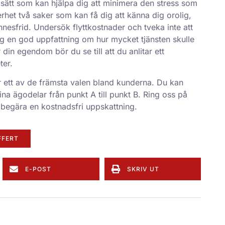
t sätt som kan hjälpa dig att minimera den stress som
rhet två saker som kan få dig att känna dig orolig,
innesfrid. Undersök flyttkostnader och tveka inte att
 dig en god uppfattning om hur mycket tjänsten skulle
din egendom bör du se till att du anlitar ett
ter.
r ett av de främsta valen bland kunderna. Du kan
na ägodelar från punkt A till punkt B. Ring oss på
 begära en kostnadsfri uppskattning.
FFERT
E-POST
SKRIV UT