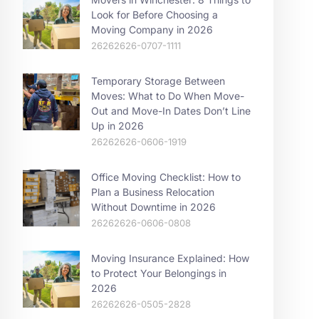
Look for Before Choosing a
Moving Company in 2026
26262626-0707-1111
Temporary Storage Between
Moves: What to Do When Move-
Out and Move-In Dates Don’t Line
Up in 2026
26262626-0606-1919
Office Moving Checklist: How to
Plan a Business Relocation
Without Downtime in 2026
26262626-0606-0808
Moving Insurance Explained: How
to Protect Your Belongings in
2026
26262626-0505-2828