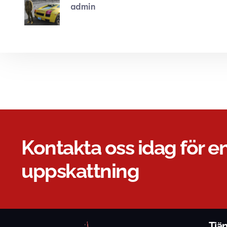
admin
Kontakta oss idag för en
uppskattning
Tjä