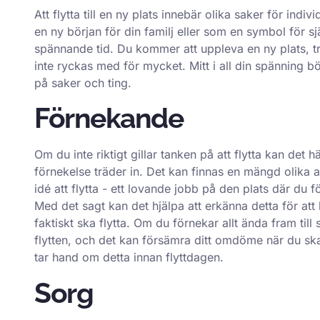
Att flytta till en ny plats innebär olika saker för in
en ny början för din familj eller som en symbol för s
spännande tid. Du kommer att uppleva en ny plats, tr
inte ryckas med för mycket. Mitt i all din spänning bör
på saker och ting.
Förnekande
Om du inte riktigt gillar tanken på att flytta kan d
förnekelse träder in. Det kan finnas en mängd olika an
idé att flytta - ett lovande jobb på den plats där du 
Med det sagt kan det hjälpa att erkänna detta för att 
faktiskt ska flytta. Om du förnekar allt ända fram til
flytten, och det kan försämra ditt omdöme när du sk
tar hand om detta innan flyttdagen.
Sorg