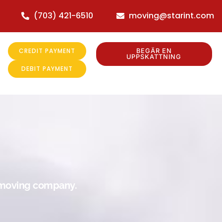
(703) 421-6510
moving@starint.com
CREDIT PAYMENT
BEGÄR EN
UPPSKATTNING
DEBIT PAYMENT
r moving company.