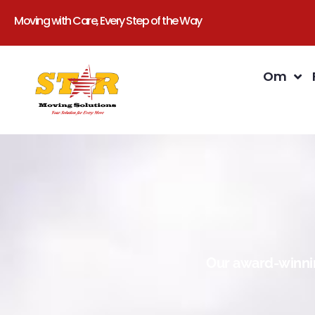
Moving with Care, Every Step of the Way
Om
Our award-winnin