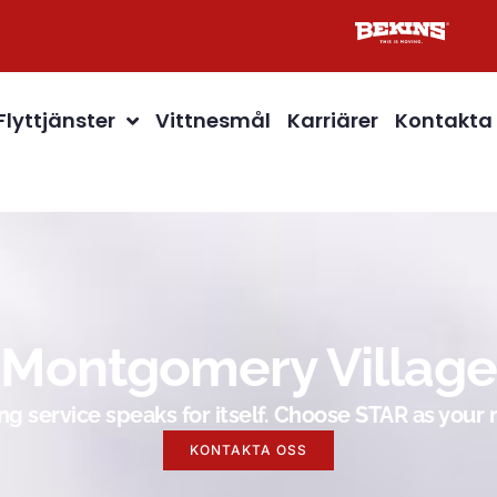
Flyttjänster
Vittnesmål
Karriärer
Kontakta
Montgomery Village
g service speaks for itself. Choose STAR as you
KONTAKTA OSS