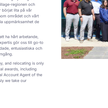
Village-regionen och
örjat lita på vår
inom området och vårt
ella uppmärksamhet de
att ha hårt arbetande,
ertis gör oss till go-to
dade, entusiastiska och
ramgång.
 and relocating is only
al awards, including
al Account Agent of the
ly we take our