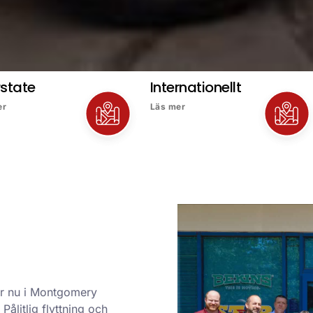
rstate
Internationellt
er
Läs mer
 är nu i Montgomery
Pålitlig flyttning och