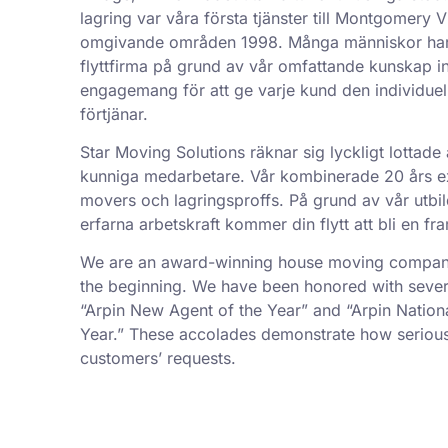
lagring var våra första tjänster till Montgomery 
omgivande områden 1998. Många människor har b
flyttfirma på grund av vår omfattande kunskap 
engagemang för att ge varje kund den individu
förtjänar.
Star Moving Solutions räknar sig lyckligt lottade 
kunniga medarbetare. Vår kombinerade 20 års exp
movers och lagringsproffs. På grund av vår utbil
erfarna arbetskraft kommer din flytt att bli en f
We are an award-winning house moving company,
the beginning. We have been honored with sever
“Arpin New Agent of the Year” and “Arpin Nation
Year.” These accolades demonstrate how serious
customers’ requests.