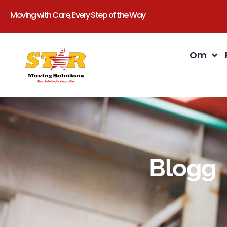
Moving with Care, Every Step of the Way
Om
Blogg