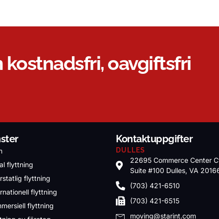
 kostnadsfri, oavgiftsfri
nster
Kontaktuppgifter
DULLES
m
22695 Commerce Center C
l flyttning
Suite #100 Dulles, VA 2016
rstatlig flyttning
(703) 421-6510
rnationell flyttning
(703) 421-6515
mersiell flyttning
moving@starint.com