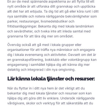
En av de mest spännande aspekterna av att flytta till ett
nytt område är att utforska ditt grannskap och upptäcka
allt det har att erbjuda. Ta dig tid att gå eller köra runt i ditt
nya samhälle och notera närliggande bekvämligheter som
parker, restauranger, livsmedelsbutiker och
fritidsanläggningar. Bekanta dig med lokala landmärken
och sevärdheter, och tveka inte att inleda samtal med
grannarna för att lära dig mer om området.
Överväg också att gå med i lokala grupper eller
organisationer för att träffa nya människor och engagera
dig i lokala evenemang och aktiviteter. Oavsett om det är
en grannskapsförening, bokklubb eller volontärgrupp kan
engagemang i samhället hjälpa dig att känna dig mer
delaktig och integrerad i din nya omgivning.
Lär känna lokala tjänster och resurser:
När du flyttar in i ditt nya hem är det viktigt att du
bekantar dig med lokala tjänster och resurser som kan
hjälpa dig att göra ditt liv enklare. Undersök närliggande
vårdgivare, skolor och verktyg för att säkerställa att du