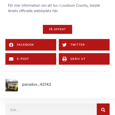
För mer information om att bo i Loudoun County,
besök
länets officiella webbplats här
.
FÅ OFFERT
FACEBOOK
TWITTER
E-POST
SKRIV UT
paradox_42142