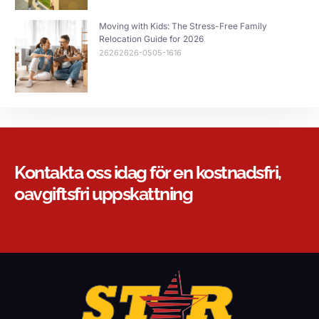
Moving with Kids: The Stress-Free Family
Relocation Guide for 2026
26262626-0505-1616
Kontakta oss idag för en kostnadsfri,
oavgiftsfri uppskattning