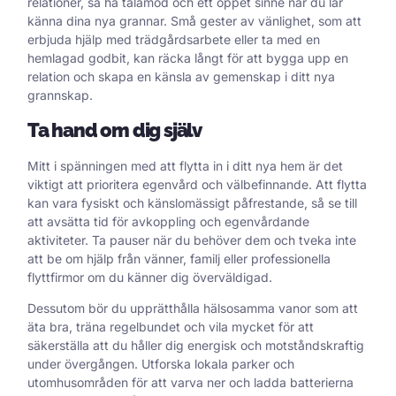
relationer, så ha tålamod och ett öppet sinne när du lär
känna dina nya grannar. Små gester av vänlighet, som att
erbjuda hjälp med trädgårdsarbete eller ta med en
hemlagad godbit, kan räcka långt för att bygga upp en
relation och skapa en känsla av gemenskap i ditt nya
grannskap.
Ta hand om dig själv
Mitt i spänningen med att flytta in i ditt nya hem är det
viktigt att prioritera egenvård och välbefinnande. Att flytta
kan vara fysiskt och känslomässigt påfrestande, så se till
att avsätta tid för avkoppling och egenvårdande
aktiviteter. Ta pauser när du behöver dem och tveka inte
att be om hjälp från vänner, familj eller professionella
flyttfirmor om du känner dig överväldigad.
Dessutom bör du upprätthålla hälsosamma vanor som att
äta bra, träna regelbundet och vila mycket för att
säkerställa att du håller dig energisk och motståndskraftig
under övergången. Utforska lokala parker och
utomhusområden för att varva ner och ladda batterierna