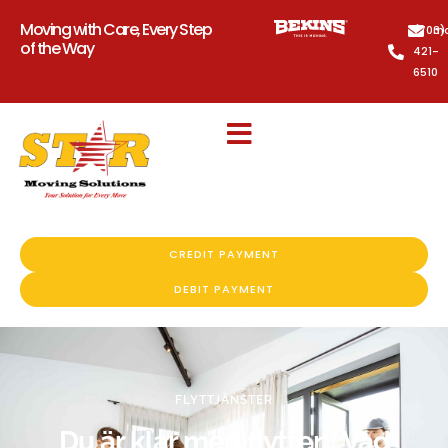
Moving with Care, Every Step
(703)
mo
of the Way
421-
6510
CREDIT PAYMENT
DEBIT PAYMENT
FLYTTJÄNSTER
Du är klar med flytten! Vad