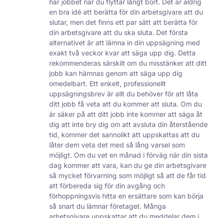
här jobbet när du flyttar långt bort.
Det är aldrig
en bra idé att berätta för din arbetsgivare att du
slutar, men det finns ett par sätt att berätta för
din arbetsgivare att du ska sluta. Det första
alternativet är att lämna in din uppsägning med
exakt två veckor kvar att säga upp dig. Detta
rekommenderas särskilt om du misstänker att ditt
jobb kan hämnas genom att säga upp dig
omedelbart. Ett enkelt, professionellt
uppsägningsbrev är allt du behöver för att låta
ditt jobb få veta att du kommer att sluta. Om du
är säker på att ditt jobb inte kommer att säga åt
dig att inte bry dig om att avsluta din återstående
tid, kommer det sannolikt att uppskattas att du
låter dem veta det med så lång varsel som
möjligt. Om du vet en månad i förväg när din sista
dag kommer att vara, kan du ge din arbetsgivare
så mycket förvarning som möjligt så att de får tid
att förbereda sig för din avgång och
förhoppningsvis hitta en ersättare som kan börja
så snart du lämnar företaget. Många
arbetsgivare uppskattar att du meddelar dem i