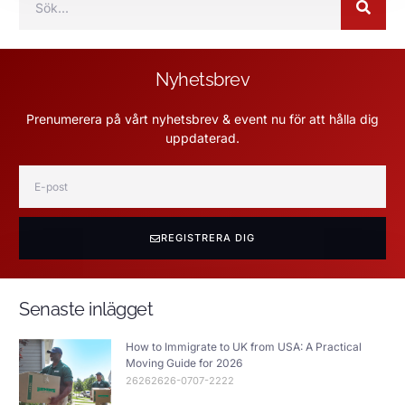
Nyhetsbrev
Prenumerera på vårt nyhetsbrev & event nu för att hålla dig
uppdaterad.
REGISTRERA DIG
Senaste inlägget
How to Immigrate to UK from USA: A Practical
Moving Guide for 2026
26262626-0707-2222