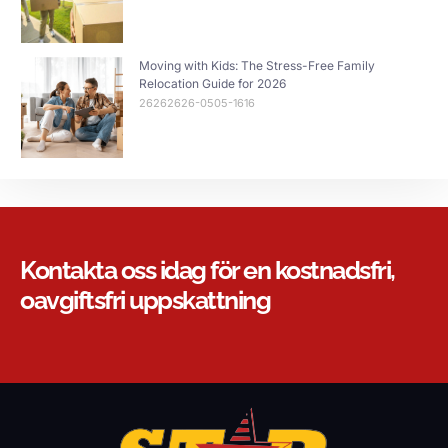
Moving with Kids: The Stress-Free Family
Relocation Guide for 2026
26262626-0505-1616
Kontakta oss idag för en kostnadsfri,
oavgiftsfri uppskattning