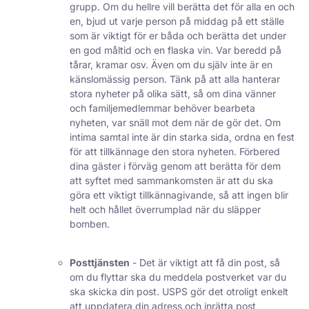
grupp. Om du hellre vill berätta det för alla en och
en, bjud ut varje person på middag på ett ställe
som är viktigt för er båda och berätta det under
en god måltid och en flaska vin. Var beredd på
tårar, kramar osv. Även om du själv inte är en
känslomässig person. Tänk på att alla hanterar
stora nyheter på olika sätt, så om dina vänner
och familjemedlemmar behöver bearbeta
nyheten, var snäll mot dem när de gör det. Om
intima samtal inte är din starka sida, ordna en fest
för att tillkännage den stora nyheten. Förbered
dina gäster i förväg genom att berätta för dem
att syftet med sammankomsten är att du ska
göra ett viktigt tillkännagivande, så att ingen blir
helt och hållet överrumplad när du släpper
bomben.
Posttjänsten
- Det är viktigt att få din post, så
om du flyttar ska du meddela postverket var du
ska skicka din post. USPS gör det otroligt enkelt
att uppdatera din adress och inrätta post