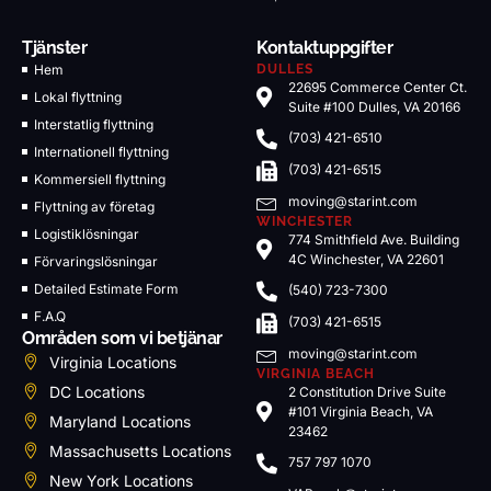
Tjänster
Kontaktuppgifter
Hem
DULLES
22695 Commerce Center Ct.
Lokal flyttning
Suite #100 Dulles, VA 20166
Interstatlig flyttning
(703) 421-6510
Internationell flyttning
(703) 421-6515
Kommersiell flyttning
moving@starint.com
Flyttning av företag
WINCHESTER
Logistiklösningar
774 Smithfield Ave. Building
4C Winchester, VA 22601
Förvaringslösningar
Detailed Estimate Form
(540) 723-7300
F.A.Q
(703) 421-6515
Områden som vi betjänar
moving@starint.com
Virginia Locations
VIRGINIA BEACH
DC Locations
2 Constitution Drive Suite
#101 Virginia Beach, VA
Maryland Locations
23462
Massachusetts Locations
757 797 1070
New York Locations