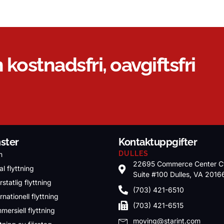
 kostnadsfri, oavgiftsfri
nster
Kontaktuppgifter
DULLES
m
22695 Commerce Center C
l flyttning
Suite #100 Dulles, VA 2016
rstatlig flyttning
(703) 421-6510
rnationell flyttning
(703) 421-6515
mersiell flyttning
moving@starint.com