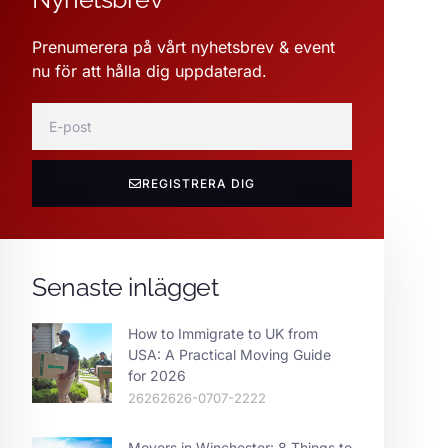
Prenumerera på vårt nyhetsbrev & event
nu för att hålla dig uppdaterad.
REGISTRERA DIG
Senaste inlägget
How to Immigrate to UK from
USA: A Practical Moving Guide
for 2026
26262626-0707-2222
Movers in Winchester: 8 Things to