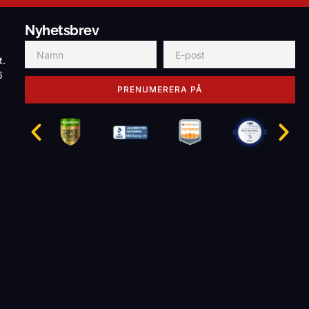
Nyhetsbrev
t.
6
PRENUMERERA PÅ
g