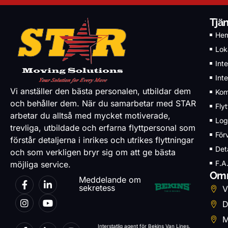
Tjä
He
Loka
Inte
Inte
Vi anställer den bästa personalen, utbildar dem
Kom
och behåller dem. När du samarbetar med STAR
Fly
arbetar du alltså med mycket motiverade,
Log
trevliga, utbildade och erfarna flyttpersonal som
För
förstår detaljerna i inrikes och utrikes flyttningar
Det
och som verkligen bryr sig om att ge bästa
F.A
möjliga service.
Omr
Meddelande om
sekretess
V
D
M
Interstatlig agent för Bekins Van Lines,