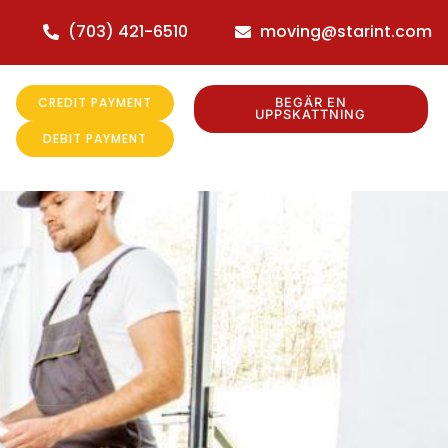
(703) 421-6510
moving@starint.com
CREDIT PAYMENT
BEGÄR EN
UPPSKATTNING
DEBIT PAYMENT