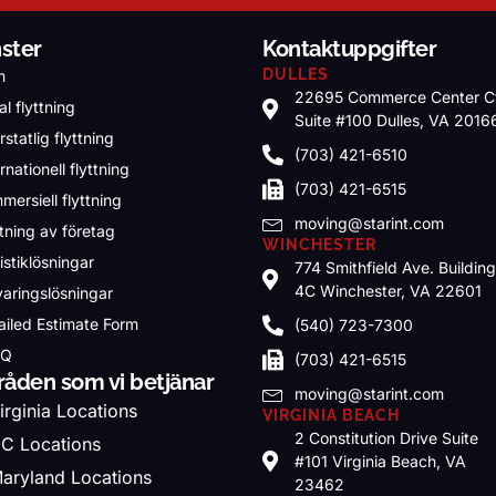
nster
Kontaktuppgifter
DULLES
m
22695 Commerce Center C
l flyttning
Suite #100 Dulles, VA 2016
rstatlig flyttning
(703) 421-6510
rnationell flyttning
(703) 421-6515
mersiell flyttning
moving@starint.com
ttning av företag
WINCHESTER
istiklösningar
774 Smithfield Ave. Buildin
4C Winchester, VA 22601
varingslösningar
ailed Estimate Form
(540) 723-7300
.Q
(703) 421-6515
åden som vi betjänar
moving@starint.com
irginia Locations
VIRGINIA BEACH
2 Constitution Drive Suite
C Locations
#101 Virginia Beach, VA
aryland Locations
23462