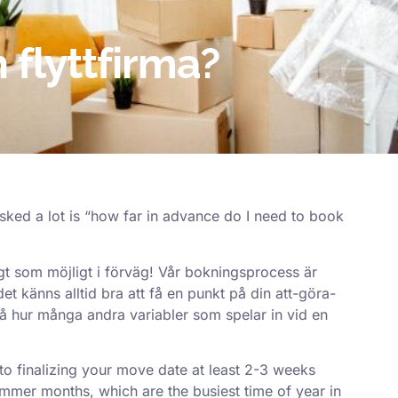
 flyttfirma?
asked a lot is “how far in advance do I need to book
idigt som möjligt i förväg! Vår bokningsprocess är
et känns alltid bra att få en punkt på din att-göra-
r på hur många andra variabler som spelar in vid en
nto finalizing your move date at least 2-3 weeks
ummer months, which are the busiest time of year in