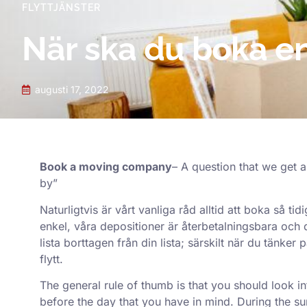
FLYTTJÄNSTER
När ska du boka en
augusti 17, 2022
Book a moving company
– A question that we get 
by”
Naturligtvis är vårt vanliga råd alltid att boka så t
enkel, våra depositioner är återbetalningsbara och d
lista borttagen från din lista; särskilt när du tänke
flytt.
The general rule of thumb is that you should look i
before the day that you have in mind. During the s