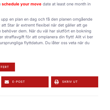
u
schedule your move
date at least one month in
öra upp en plan en dag och få den planen omgående
t Star är extremt flexibel när det gäller att ge
 behöver dem. När du väl har slutfört en bokning
 straffavgift för att omplanera din flytt! Allt vi ber
 ursprungliga flyttdatum. Du låter oss veta när du
FFERT
E-POST
SKRIV UT