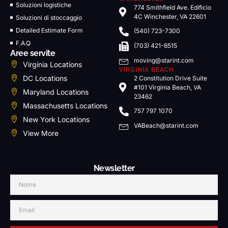
Soluzioni logistiche
774 Smithfield Ave. Edificio
4C Winchester, VA 22601
Soluzioni di stoccaggio
Detailed Estimate Form
(540) 723-7300
F.A.Q
(703) 421-6515
Aree servite
moving@starint.com
Virginia Locations
VIRGINIA BEACH
DC Locations
2 Constitution Drive Suite
#101 Virginia Beach, VA
Maryland Locations
23462
Massachusetts Locations
757 797 1070
New York Locations
VABeach@starint.com
View More
Newsletter