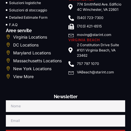
Soluzioni logistiche
774 Smithfield Ave. Edificio
4C Winchester, VA 22601
Soluzioni di stoccaggio
Detailed Estimate Form
(540) 723-7300
F.A.Q
(703) 421-6515
Aree servite
moving@starint.com
Virginia Locations
VIRGINIA BEACH
DC Locations
2 Constitution Drive Suite
#101 Virginia Beach, VA
Maryland Locations
23462
Massachusetts Locations
757 797 1070
New York Locations
VABeach@starint.com
View More
Newsletter