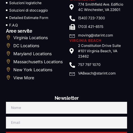
Soluzioni logistiche
774 Smithfield Ave. Edificio
4C Winchester, VA 22601
Soluzioni di stoccaggio
Detailed Estimate Form
(540) 723-7300
F.A.Q
(703) 421-6515
Aree servite
moving@starint.com
Virginia Locations
VIRGINIA BEACH
DC Locations
2 Constitution Drive Suite
#101 Virginia Beach, VA
Maryland Locations
23462
Massachusetts Locations
757 797 1070
New York Locations
VABeach@starint.com
View More
Newsletter