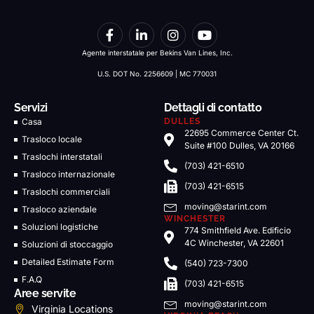
Agente interstatale per Bekins Van Lines, Inc.
U.S. DOT No. 2256609 | MC 770031
Servizi
Dettagli di contatto
Casa
DULLES
22695 Commerce Center Ct.
Trasloco locale
Suite #100 Dulles, VA 20166
Traslochi interstatali
(703) 421-6510
Trasloco internazionale
(703) 421-6515
Traslochi commerciali
moving@starint.com
Trasloco aziendale
WINCHESTER
Soluzioni logistiche
774 Smithfield Ave. Edificio
4C Winchester, VA 22601
Soluzioni di stoccaggio
Detailed Estimate Form
(540) 723-7300
F.A.Q
(703) 421-6515
Aree servite
moving@starint.com
Virginia Locations