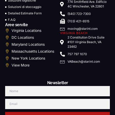
Soluzioni logistiche
774 Smithfield Ave. Edificio
4C Winchester, VA 22601
Soluzioni di stoccaggio
Detailed Estimate Form
(540) 723-7300
F.A.Q
(703) 421-6515
Aree servite
moving@starint.com
Virginia Locations
VIRGINIA BEACH
DC Locations
2 Constitution Drive Suite
#101 Virginia Beach, VA
Maryland Locations
23462
Massachusetts Locations
757 797 1070
New York Locations
VABeach@starint.com
View More
Newsletter