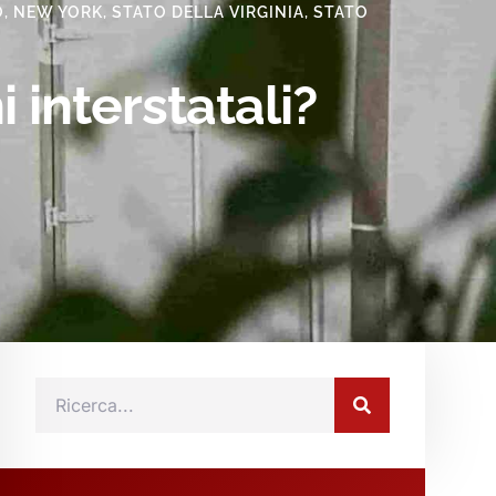
O
,
NEW YORK
,
STATO DELLA VIRGINIA
,
STATO
 interstatali?