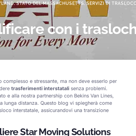
YLAND
,
STATO DEL MASSACHUSETTS
,
SERVIZI DI TRASLOC
icare con i traslochi
so complesso e stressante, ma non deve esserlo per
ndere
trasferimenti interstatali
senza problemi.
ato e alla nostra partnership con Bekins Van Lines,
i a lunga distanza. Questo blog vi spiegherà come
sloco interstatale, assicurandovi una transizione
gliere Star Moving Solutions