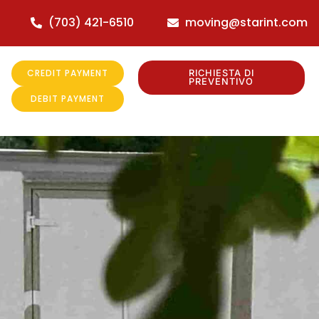
(703) 421-6510
moving@starint.com
CREDIT PAYMENT
RICHIESTA DI
PREVENTIVO
DEBIT PAYMENT